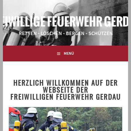
Springe
zum
Inhalt
RETTEN – LÖSCHEN – BERGEN – SCHÜTZEN
FREIWILLIGE FEUERWEHR
GERDAU
MENÜ
HERZLICH WILLKOMMEN AUF DER
WEBSEITE DER
FREIWILLIGEN FEUERWEHR GERDAU