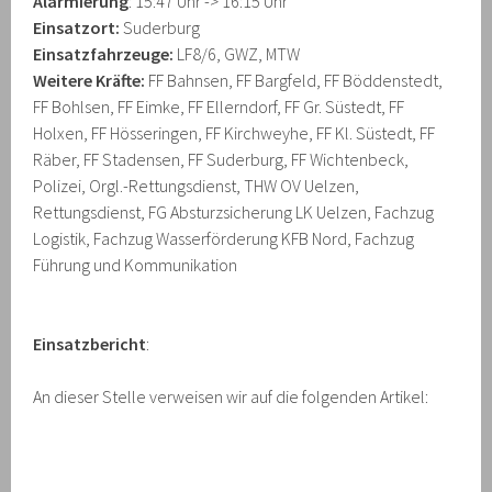
Alarmierung
: 15:47 Uhr -> 16:15 Uhr
Einsatzort:
Suderburg
Einsatzfahrzeuge:
LF8/6, GWZ, MTW
Weitere Kräfte:
FF Bahnsen, FF Bargfeld, FF Böddenstedt,
FF Bohlsen, FF Eimke, FF Ellerndorf, FF Gr. Süstedt, FF
Holxen, FF Hösseringen, FF Kirchweyhe, FF Kl. Süstedt, FF
Räber, FF Stadensen, FF Suderburg, FF Wichtenbeck,
Polizei, Orgl.-Rettungsdienst, THW OV Uelzen,
Rettungsdienst, FG Absturzsicherung LK Uelzen, Fachzug
Logistik, Fachzug Wasserförderung KFB Nord, Fachzug
Führung und Kommunikation
Einsatzbericht
:
An dieser Stelle verweisen wir auf die folgenden Artikel: