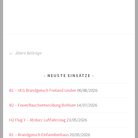
BEITRAGS-
Ältere Beiträge
NAVIGATION
NEUSTE EINSÄTZE
B1 – VEG Brandgeruch Freiland Linden
06/08/2026
B2 – Feuer/Rauchentwicklung Bohlsen
14/07/2026
H2 Flug Y – Absturz Luftfahrzeug
23/05/2026
B1 – Brandgeruch Einfamilienhaus
20/05/2026