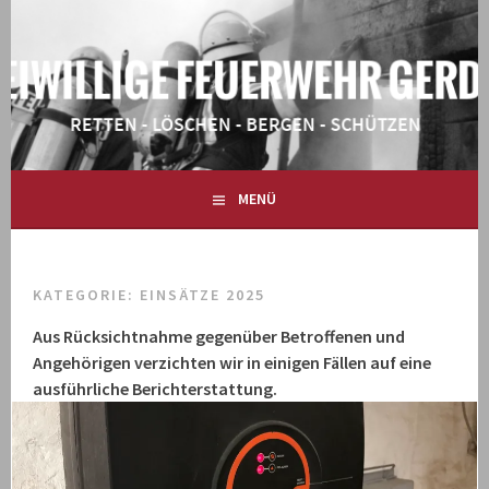
Springe
zum
Inhalt
RETTEN – LÖSCHEN – BERGEN – SCHÜTZEN
FREIWILLIGE FEUERWEHR
GERDAU
MENÜ
KATEGORIE:
EINSÄTZE 2025
Aus Rücksichtnahme gegenüber Betroffenen und
Angehörigen verzichten wir in einigen Fällen auf eine
ausführliche Berichterstattung.