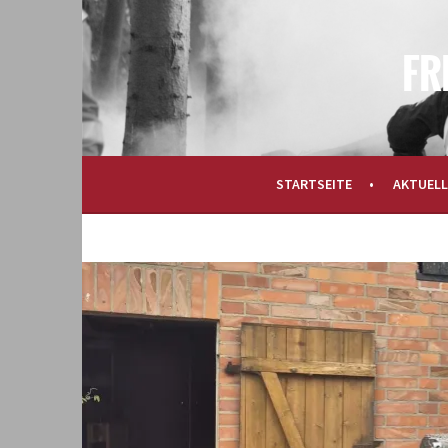
Springe
zum
Inhalt
RETTEN – LÖSCHEN – BERGEN – SCHÜTZEN
FREIWILLIGE FEUER
STARTSEITE
AKTUELL