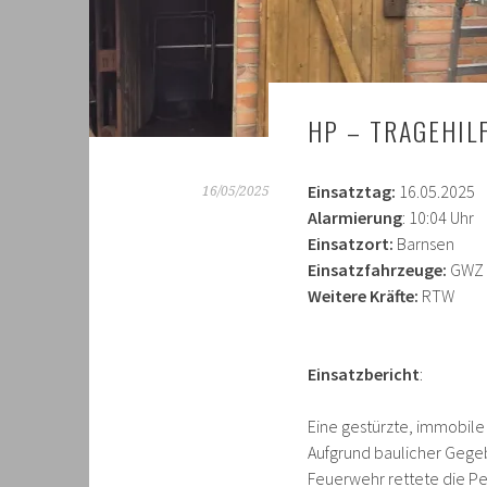
HP – TRAGEHIL
Einsatztag:
16.05.2025
16/05/2025
Alarmierung
: 10:04 Uhr
Einsatzort:
Barnsen
Einsatzfahrzeuge:
GWZ
Weitere Kräfte:
RTW
Einsatzbericht
:
Eine gestürzte, immobil
Aufgrund baulicher Gegeb
Feuerwehr rettete die P