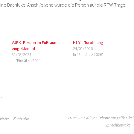
ine Dachluke. Anschließend wurde die Person auf die RTW-Trage
VUPK- Person im Fußraum
H1 Y – Türöffnung
eingeklemmt
24/01/2026
31/08/2024
In "Einsätze 2026"
In "Einsätze 2024"
25
VUPK – E-Call von iPhone ausgelöst, ke
ster – Kontrolle
Sprechkontakt